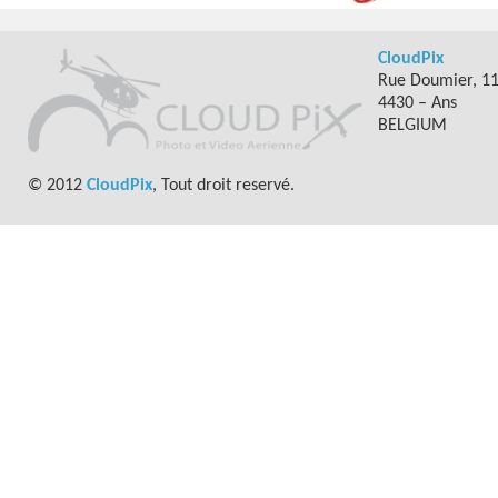
CloudPix
Rue Doumier, 1
4430 – Ans
BELGIUM
© 2012
CloudPix
, Tout droit reservé.