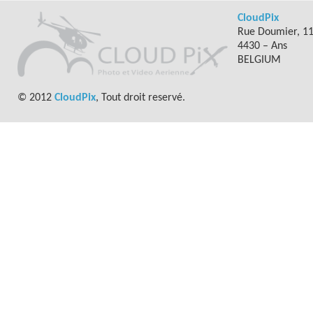
CloudPix
Rue Doumier, 1
4430 – Ans
BELGIUM
© 2012
CloudPix
, Tout droit reservé.