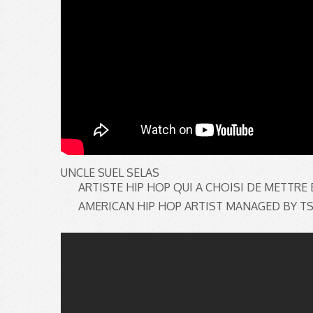
UNCLE SUEL SELAS
ARTISTE HIP HOP QUI A CHOISI DE METTR
AMERICAN HIP HOP ARTIST MANAGED BY T